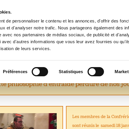
okies.
a Commune
Actualités - Agenda
Mairie - Municipali
t de personnaliser le contenu et les annonces, d'offrir des fonct
Vivre à Baudres
Avis des internautes
Con
ux et d'analyser notre trafic. Nous partageons également des in
site avec nos partenaires de médias sociaux, de publicité et d'anal
 avec d'autres informations que vous leur avez fournies ou qu'il
lisation de leurs services.
Confrérie Saint-Vincent
Préférences
Statistiques
Market
 est le saint patron des vignerons, et représe
tte philosophie d'entraide perdure de nos jou
Les membres de la Confrérie
sont réunis le samedi 18 jan