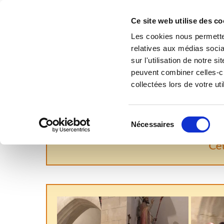
Accéder au contenu
Ce site web utilise des co
Découvrir l
Les cookies nous permetten
relatives aux médias socia
Ici, la MÉTÉO
sur l'utilisation de notre 
peuvent combiner celles-ci
collectées lors de votre uti
Sélection
Nécessaires
Fêté le 22 janvier, Saint Vincent
du
consentement
Ce