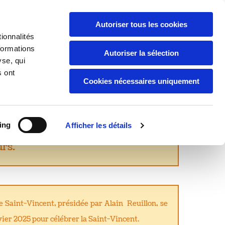
té
Travaux : projets et réalisations
Autoriser tous les cookies
ionnalités
tact
Archives
formations
Autoriser la sélection
yse, qui
s ont
Cookies nécessaires uniquement
ing
Afficher les détails
nte la solidarité entre vignerons.
rs.
 Saint-Vincent, présidée par Alain Reuillon, se
vier 2025 pour célébrer la Saint-Vincent.