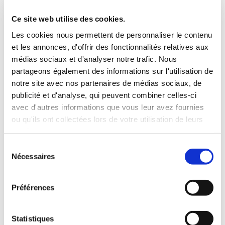
conseiller départemental de Levroux, M.
Ce site web utilise des cookies.
Guillemain, maire de Rouvres-les-Bois
Les cookies nous permettent de personnaliser le contenu
étaient présents.
et les annonces, d'offrir des fonctionnalités relatives aux
Le Commandant Valsecchi, le capitaine
médias sociaux et d'analyser notre trafic. Nous
Corbillon (chef du centre de Levroux), les
partageons également des informations sur l'utilisation de
notre site avec nos partenaires de médias sociaux, de
anciens et actuels sapeurs pompiers
publicité et d'analyse, qui peuvent combiner celles-ci
volontaires de Baudres et de nombreux
avec d'autres informations que vous leur avez fournies
habitants se sont retrouvés aussi .
ou qu'ils ont collectées lors de votre utilisation de leurs
Tout le monde était rassemblé .
services.
Suivit le pot de l'amitié à la salle des fêtes
Sélection
Nécessaires
Bruno Lessault, maire et l'ensemble des
du
consentement
élus le remercient chaleureusement pour
son action au service de tous.
Préférences
Les différents diplômes et médailles ont
été décernés à Geoffrey, Sébastien, Adrien
Statistiques