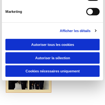
et Christophe.
Un repas convivial a réuni les pompiers et
Marketing
de nombreuses personnes pour partager
un bon moment au café des sports de
Rouvres-les-Bois.
Afficher les détails
Autoriser tous les cookies
Autoriser la sélection
Cookies nécessaires uniquement