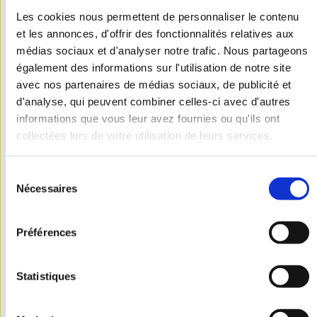
au canton de
Les cookies nous permettent de personnaliser le contenu
Levroux, la
et les annonces, d'offrir des fonctionnalités relatives aux
commune de
médias sociaux et d'analyser notre trafic. Nous partageons
Baudres n’a
également des informations sur l'utilisation de notre site
avec nos partenaires de médias sociaux, de publicité et
pourtant rien de
d'analyse, qui peuvent combiner celles-ci avec d'autres
commun avec la
informations que vous leur avez fournies ou qu'ils ont
Champagne
collectées lors de votre utilisation de leurs services.
Berrichonne. Située
aux portes de la
Sélection
Nécessaires
Touraine et de la
du
consentement
Sologne, elle
appartient aux
Préférences
Gâtines de Valençay
plus communément
Statistiques
appelées Boischaut
Nord.