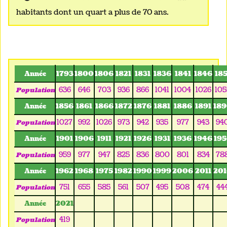
habitants dont un quart a plus de 70 ans.
Année
1793
1800
1806
1821
1831
1836
1841
1846
185
636
646
703
936
866
1041
1004
1026
105
Population
Année
1856
1861
1866
1872
1876
1881
1886
1891
189
1027
992
1026
973
942
935
977
943
94
Population
Année
1901
1906
1911
1921
1926
1931
1936
1946
195
959
977
947
825
836
800
801
834
78
Population
Année
1962
1968
1975
1982
1990
1999
2006
2011
201
751
655
585
561
507
495
508
474
44
Population
Année
2021
419
Population