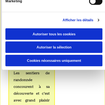
Marketing
La campagne
baldérienne est
Afficher les détails
superbe, vallonnée,
boisée, et
Autoriser tous les cookies
verdoyante : voir
panorama sur la
Autoriser la sélection
vallée de la Céphons
à partir de « La
Cookies nécessaires uniquement
Moinerie ».
Les sentiers de
randonnée
concourent à sa
découverte et c’est
avec grand plaisir