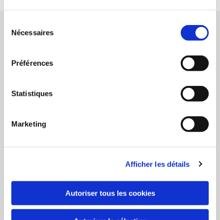
services.
Sélection
COM'BAUDRES - 2023
Nécessaires
du
consentement
Journal n° 6 - Com'Baudres - Mai 2023
Préférences
Journal n° 7 - Com'Baudres - Novembre 2023
Statistiques
Marketing
COM'BAUDRES - 2024
Journal n° 8 - Com'Baudres - Mai 2024
Afficher les détails
Journal n° 9 - Com'Baudres - Octobre 2024
Autoriser tous les cookies
COM'BAUDRES 2025